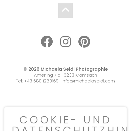
© 2026 Michaela Seidl Photographie
Amerling 71a · 6233 Kramsach
Tel:
+43 680 1280169
·
info@michaelaseidl.com
Kontakt
Navigation
COOKIE- UND
Impressum
überspringen
Datenschutz
DATENSCHUTZHIN
AGB